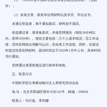
（
1
）《
2020
年度中国科学院古脊椎所岗位应聘表》（见附
件）；
（
2
）发表文章、获奖等证明材料以及学历、学位证书。
未通过初选者，将不通知面试，材料恕不退回。
初选通过者，请准备面试，并做竞聘报告（报告
30
分钟以
内，答辩
10
分钟）。报告主要包括：①个人基本情况；②工作业
绩；③对应聘岗位理解与认识；④未来工作设想。同时，在面试
时提交纸质应聘材料。面试时间定于
2020
年
1
月中上旬，具体时间
另行通知。
竞聘通过者需按规定进行政审和体检。
五、联系方式
中国科学院古脊椎动物与古人类研究所综合处
地
址：北京市西城区西外大街
142
号，邮编：
100044
联系人：马行超、李利娜