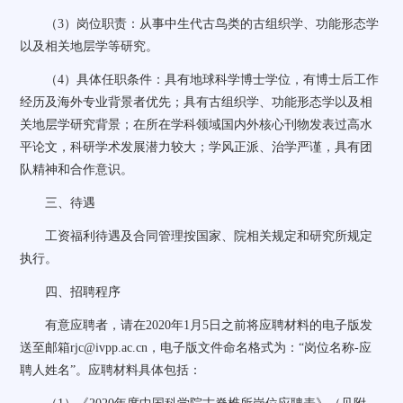
（
3
）岗位职责：从事中生代古鸟类的古组织学、功能形态学
以及相关地层学等研究。
（
4
）具体任职条件：具有地球科学博士学位，有博士后工作
经历及海外专业背景者优先；具有古组织学、功能形态学以及相
关地层学研究背景；在所在学科领域国内外核心刊物发表过高水
平论文，科研学术发展潜力较大；学风正派、治学严谨，具有团
队精神和合作意识。
三、待遇
工资福利待遇及合同管理按国家、院相关规定和研究所规定
执行。
四、招聘程序
有意应聘者，请在
2020
年
1
月
5
日之前将应聘材料的电子版发
送至邮箱
rjc@ivpp.ac.cn
，电子版文件命名格式为：“岗位名称
-
应
聘人姓名”。应聘材料具体包括：