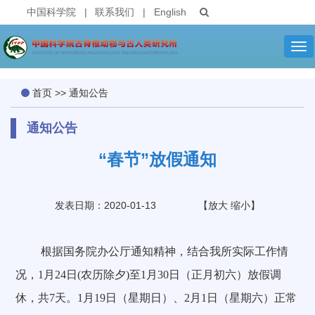
中国科学院
|
联系我们
|
English
Tog
nav
首页
>>
通知公告
通知公告
“春节”放假通知
发表日期：2020-01-13
【
放大
缩小
】
根据国务院办公厅通知精神，结合我所实际工作情
况，
1
月
24
日
(
农历除夕
)
至
1
月
30
日（正月初六）放假调
休，共
7
天。
1
月
19
日（星期日）、
2
月
1
日（星期六）正常