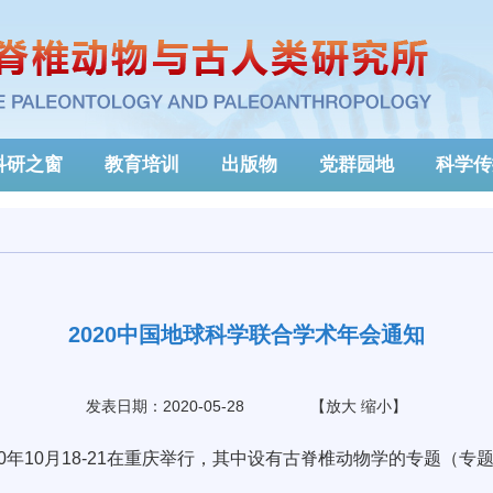
科研之窗
教育培训
出版物
党群园地
科学传
2020中国地球科学联合学术年会通知
发表日期：2020-05-28
【
放大
缩小
】
0
年
10
月
18-21
在重庆举行，其中设有古脊椎动物学的专题（专题