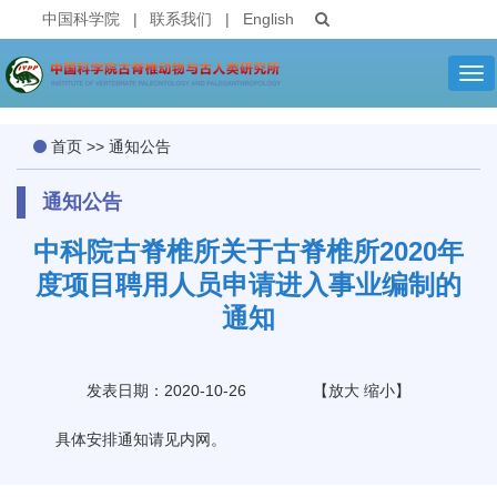
中国科学院
|
联系我们
|
English
Tog
nav
首页
>>
通知公告
通知公告
中科院古脊椎所关于古脊椎所2020年
度项目聘用人员申请进入事业编制的
通知
发表日期：2020-10-26
【
放大
缩小
】
具体安排通知请见内网。