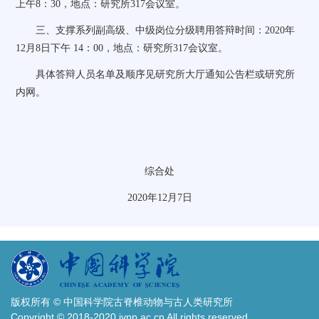
上午
8
：
30
，地点：研究所
317
会议室。
三、支撑系列
副高级、中级岗位分级聘用答辩
时间：
2020
年
12
月
8
日下午
14
：
00
，地点：研究所
317
会议室
。
具体答辩
人员名单及顺序见研究所大厅通知公告栏或研究所
内网。
综合处
2
020
年
12
月
7
日
版权所有 © 中国科学院古脊椎动物与古人类研究所
Copyright © 2018-2020 ivpp.ac.cn All rights reserved