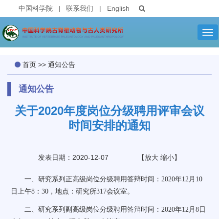
中国科学院
|
联系我们
|
English
Tog
nav
首页
>>
通知公告
通知公告
关于2020年度岗位分级聘用评审会议
时间安排的通知
发表日期：2020-12-07
【
放大
缩小
】
一、研究系列
正高级岗位分级聘用答辩时间：
2020
年
12
月
10
日上午
8
：
30
，地点：研究所
317
会议室
。
二、研究系列
副高级岗位分级聘用答辩时间：
2020
年
12
月
8
日