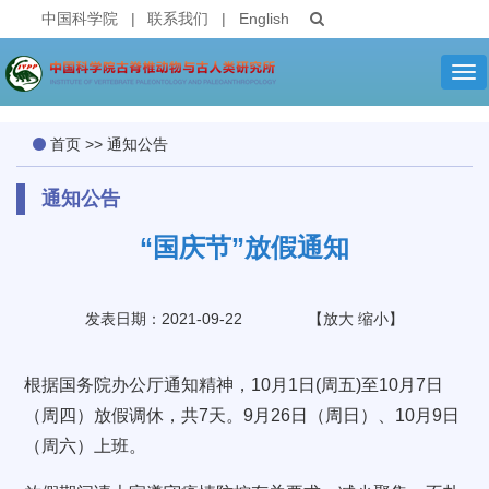
中国科学院
|
联系我们
|
English
Tog
nav
首页
>>
通知公告
通知公告
“国庆节”放假通知
发表日期：2021-09-22
【
放大
缩小
】
根据国务院办公厅通知精神，
10
月
1
日
(
周五
)
至
10
月
7
日
（周四）放假调休，共
7
天。
9
月
26
日（周日）、
10
月
9
日
（周六）上班。