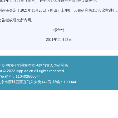
021
年
11
月
24
日（周三）下午
14
：
00
在研究所
317
会议室进行。
用评审会定于
2021
年
11
月
25
日（周四）上午
8
：
30
在研究所
317
会议室进行
公告栏或研究所内网。
综合处
2021
年
11
月
22
日
 © 中国科学院古脊椎动物与古人类研究所
t © 2023 ivpp.ac.cn All rights reserved
案号：110402500044
京市西城区西直门外大街142号 邮编：100044