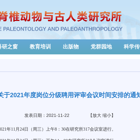
科研之窗
教育培训
出版物
党群园地
科学传
关于2021年度岗位分级聘用评审会议时间安排的通
发表日期：2021-11-22
【
放大
缩小
】
021
年
11
月
24
日（周三）上午
8
：
30
在研究所
317
会议室进行。