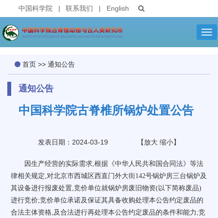
中国科学院
|
联系我们
|
English
Tog
nav
首页
>>
通知公告
通知公告
中国科学院古脊椎所锅炉处置公告
发表日期：2024-03-19
【
放大
缩小
】
因生产经营的实际需求,根据《中华人民共和国合同法》等法
律相关规定,对北京市西城区西直门外大街142号锅炉房三台锅炉及
其设备进行报废处置,竞价单位就锅炉房废旧物资(以下简称废品)
进行竞价;竞价单位承诺及保证其具备收购处理本公告约定废品的
合法主体资格,及合法进行再处理本公告约定废品的条件和能力;竞