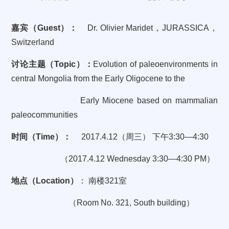
嘉宾（
Guest
）：
Dr. Olivier Maridet
，
JURASSICA
，
Switzerland
讨论主题（
Topic
）：
Evolution of paleoenvironments in
central Mongolia from the Early Oligocene to the
Early Miocene based on mammalian
paleocommunities
时间（
Time
）：
2017.4.12
（周三）
下午
3:30
—
4:30
（
2017.4.12 Wednesday 3:30
—
4:30 PM
）
地点（
Location
）
：
南楼
321
室
（
Room No. 321, South building
）