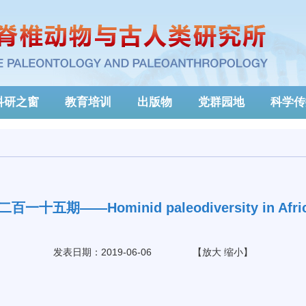
科研之窗
教育培训
出版物
党群园地
科学传
十五期——Hominid paleodiversity in Africa
发表日期：2019-06-06
【
放大
缩小
】