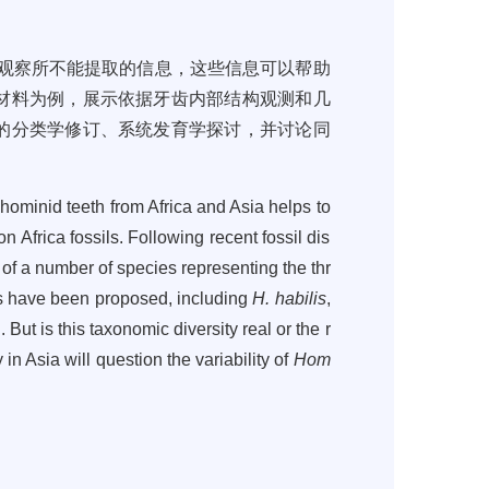
观察所不能提取的信息，这些信息可以帮助
材料为例，展示依据牙齿内部结构观测和几
的分类学修订、系统发育学探讨，并讨论同
hominid teeth from Africa and Asia helps to
 Africa fossils. Following recent fossil dis
 of a number of species representing the thr
ies have been proposed, including
H. habilis
,
 But is this taxonomic diversity real or the r
in Asia will question the variability of
Hom