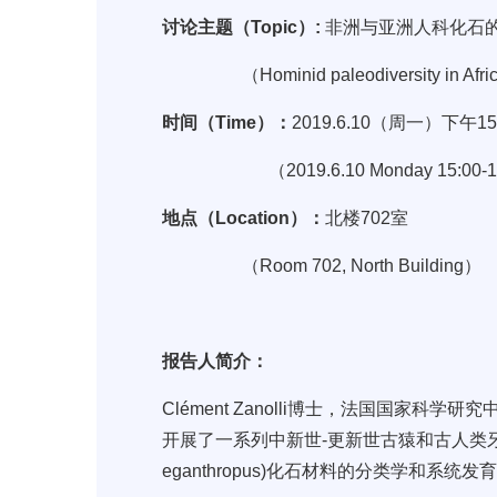
讨论主题（
Topic
）
:
非洲与亚洲人科化石
（
Hominid paleodiversity in Afri
时间（
Time
）：
2019.6.10
（周一）下午
15
（
2019.6.10 Monday 15:00-
地点（
Location
）：
北楼
702
室
（
Room 702, North Building
）
报告人简介：
Clément Zanolli
博士，法国国家科学研究
开展了一系列中新世
-
更新世古猿和古人类
eganthropus)
化石材料的分类学和系统发育