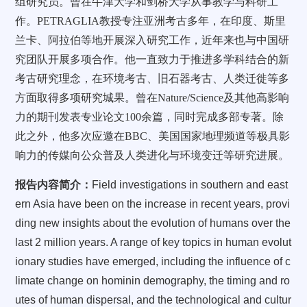
组研究员。曾在牛津大学和剑桥大学从事教学与科研工
作。
PETRAGLIA
教授专注亚洲考古多年，在印度、斯里
兰卡、阿拉伯等地开展深入研究工作，近年来也与中国研
究团队开展多项合作。他一直致力于推进多学科结合的新
考古研究理念，在环境考古、旧石器考古、人类迁徙等多
方面取得多项研究城果。曾在
Nature/Science
及其他高影响
力的期刊发表专业论文
100
余篇，同时完成多部专著。除
此之外，他多次应邀在
BBC
、美国国家地理频道等极具影
响力的传媒向公众普及人类进化与环境变迁等研究进展。
报告内容简介：
Field investigations in southern and east
ern Asia have been on the increase in recent years, provi
ding new insights about the evolution of humans over the
last 2 million years. A range of key topics in human evolut
ionary studies have emerged, including the influence of c
limate change on hominin demography, the timing and ro
utes of human dispersal, and the technological and cultur