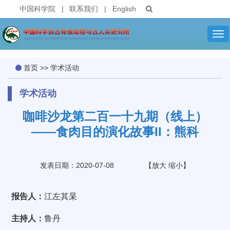
中国科学院
|
联系我们
|
English
Tog
nav
首页
>>
学术活动
学术活动
咖啡沙龙第二百一十九期（线上）
——食肉目的演化故事II：熊科
发表日期：2020-07-08
【
放大
缩小
】
报告人：
江左其杲
主持人：
鲁丹