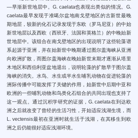
—早渐新世地层中。G. caelata也表现出类似的情况。G.
caelata最早发现于准噶尔盆地南戈壁地区的古新世最晚
期地层，较新的化石记录发现于东欧（罗马尼亚）的中始
新世地层以及西欧（西班牙、法国和英格兰）的中晚始新
世地层中。该组合在南戈壁地区的出现说明了这些轮藻谱
系起源于亚洲，并在始新世中晚期通过图尔盖海峡从亚洲
向欧洲扩散，而图尔盖海峡在晚始新世末期才逐渐从塔里
木地区和西伯利亚盆地退出，说明轮藻的扩散早于图尔盖
海峡的消失。水鸟、水生或半水生哺乳动物在促进轮藻的
洲际传播中可能发挥了关键的作用，始新世中后期中亚和
欧洲的一些哺乳动物和鸟类化石组合的共同出现也支持了
这一观点。通过沉积学研究的证据，G. caelata在到达欧
洲之后就改变了曾经的生活习性，开始适应浅湖生境，而
L. vectensis最初在亚洲时就生活于浅湖，在其移生到欧
洲之后仍能很好适应浅湖环境。