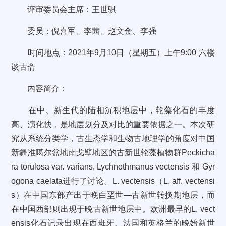
评审委员会主席：王世骐
委员：倪喜军、李茜、赵文金、李强
时间地点：2021年9月10日（星期五）上午9:00 六楼
谈古斋
内容简介：
在中、新生代的陆相沉积地层中，轮藻化石的丰度
高、演化快，是地层划分及对比的重要依据之一。本次研
究从系统分类学，古生态学和生物古地理学的角度对中国
新疆准噶尔盆地南戈壁地区的古新世轮藻植物群Peckicha
ra torulosa var. varians, Lychnothmanus vectensis 和 Gyr
ogona caelata进行了讨论。L. vectensis（L. aff. vectensi
s）在中国东部产出于晚白垩世—古新世转换期地层，而
在中国西部则出现于晚古新世地层中。欧洲最早的L. vect
ensis化石记录出现在西班牙、法国和英格兰的晚始新世