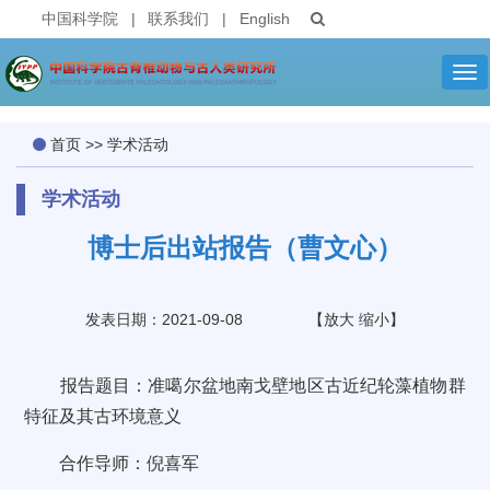
中国科学院
|
联系我们
|
English
Tog
nav
首页
>>
学术活动
学术活动
博士后出站报告（曹文心）
发表日期：2021-09-08
【
放大
缩小
】
报告题目：准噶尔盆地南戈壁地区古近纪轮藻植物群
特征及其古环境意义
合作导师：倪喜军