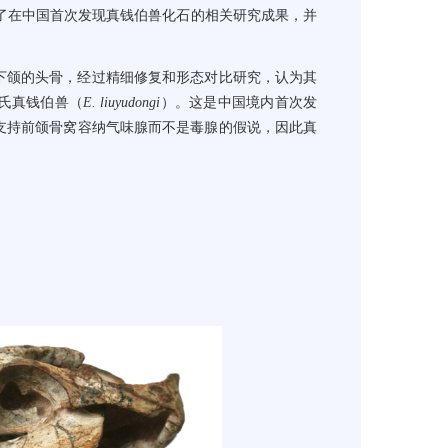
了在中国首次发现真钱伯兽化石的相关研究成果，并
下颌的头骨，经过
精细
修复和形态对比研究，
认为其
氏真钱伯兽（
E. liuyudongi
）。
这是中国境内首次发
支持前颌骨窝容纳气味腺而不是毒腺的假说，
因此
真