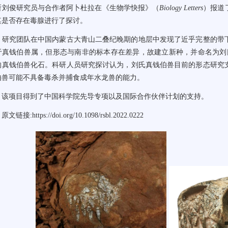
所刘俊
研究员
与合作者阿卜杜拉在《生物学快报》（
Biology Letters
）
报道
其是否存在毒腺进行了探讨。
研究团队在
中国内蒙古大青山二叠纪晚期的地层中
发现了近乎完整的带
于真钱伯兽属，但形态
与南非的标本存在差异，
故建立新种，并
命名为刘
的真钱伯兽化石。
科研人员
研究探讨
认为
，
刘氏真钱伯兽目前的形态
研究
伯兽
可能
不具备毒杀并捕食成年水龙兽的能力。
该项目得到了中国科学院先导专项以及国际合作伙伴计划的支持。
原文链接
:
https://doi.org/10.1098/rsbl.2022.0222