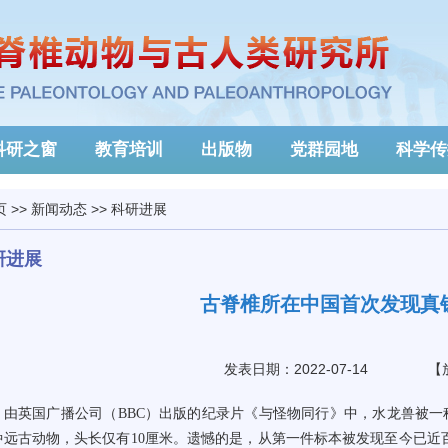
科研之窗
教育培训
出版物
党群园地
科学传
页
>>
新闻动态
>>
科研进展
研进展
古脊椎所在中国首次发现真
发表日期：2022-07-14
【
由英国广播公司（
BBC
）出版的纪录片《与怪物同行》中，水龙兽被一
种远古动物，头长仅有
10
厘米
。遗憾的是，
从第一件标本被发现至今
已
近