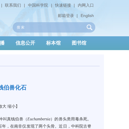
|
联系我们
|
中国科学院
|
快速链接
|
内网入口
邮箱登录
|
English
播
信息公开
标本馆
图书馆
钱伯兽化石
放大
缩小
】
种叫真钱伯兽（
Euchambersia
）的兽头类用毒杀死。
百年，在南非仅
发现了两
个头骨。近日，中科院古脊