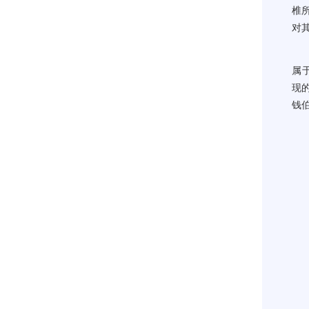
椎
对
属
现
钱