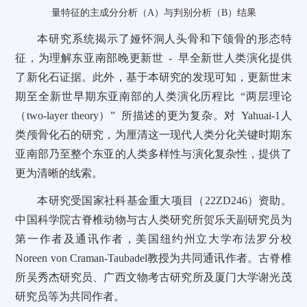
量特征的主成分分析（A）与判别分析（B）结果
本研究系统揭示了娅怀洞人头骨和下颌骨的形态特
征，为理解东亚南部晚更新世 - 早全新世人类演化提供
了新化石证据。此外，基于本研究的发现可知，更新世末
期至全新世早期东亚南部的人类演化历程比 “两层理论
（two-layer theory）” 所描述的更为复杂。对 Yahuai-1人
类颅骨化石的研究，为厘清这一现代人类分化关键时期东
亚南部乃至整个东亚的人类多样性与演化复杂性，提供了
更为清晰的线索。
本研究受国家社科基金重大项目（22ZD246）资助。
中国科学院古脊椎动物与古人类研究所贺乐天副研究员为
第一作者及通讯作者，美国纽约州立大学布法罗分校
Noreen von Craman-Taubadel教授为共同通讯作者。古脊椎
所吴秀杰研究员、广西文物考古研究所及厦门大学谢光茂
研究员等为共同作者。