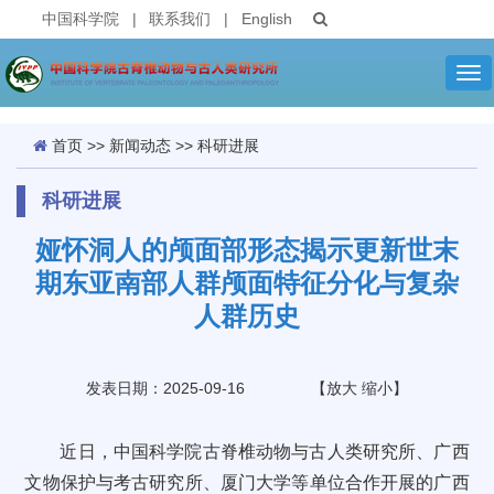
中国科学院
|
联系我们
|
English
Tog
nav
首页
>>
新闻动态
>>
科研进展
科研进展
娅怀洞人的颅面部形态揭示更新世末
期东亚南部人群颅面特征分化与复杂
人群历史
发表日期：2025-09-16
【
放大
缩小
】
近日，中国科学院古脊椎动物与古人类研究所、广西
文物保护与考古研究所、厦门大学等单位合作开展的广西