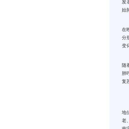
发
始
在
分
变
随
肺
复
地
老
南