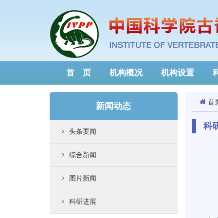
首 页
机构概况
机构设置
首
新闻动态
科
头条要闻
综合新闻
图片新闻
科研进展