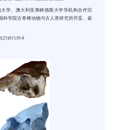
南大学、澳大利亚弗林德斯大学等机构合作完
国科学院古脊椎动物与古人类研究所乔妥、崔
22(25)01539-8