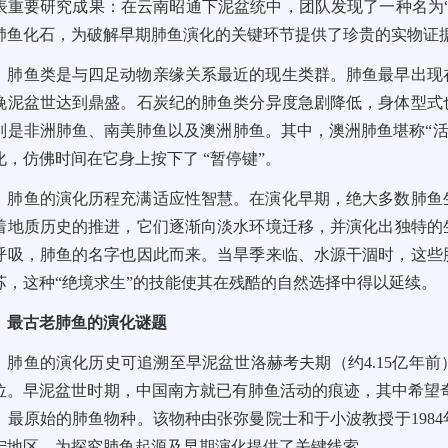
表重要研究成果：在云南昭通下泥盆统中，团队发现了一种名为“
肺鱼化石，为破解早期肺鱼演化的关键环节提供了珍贵的实物证
肺鱼类是与四足动物亲缘关系最近的现生类群。肺鱼最早出现
晚泥盆世达到鼎盛。石炭纪的肺鱼类分异度急剧降低，身体型式
别是非洲肺鱼、南美肺鱼以及澳洲肺鱼。其中，澳洲肺鱼堪称“活
化，仿佛时间在它身上按下了 “暂停键”。
肺鱼的演化历程充满适应性智慧。在演化早期，绝大多数肺鱼
着地质历史的推进，它们逐渐向淡水环境迁移，并演化出独特的
呼吸，肺鱼的名字也因此而来。当旱季来临、水源干涸时，这些
苏，这种“绝境求生”的技能使其在残酷的自然选择中得以延续。
最古老肺鱼的演化谜题
肺鱼的演化历史可追溯至早泥盆世洛赫考夫期（约4.15亿年
位。早泥盆世时期，中国南方就已有肺鱼活动的痕迹，其中希望奇
、最原始的肺鱼物种。该物种由张弥曼院士和于小波教授于198
宁地区，为探究肺鱼起源及早期演化提供了关键线索。