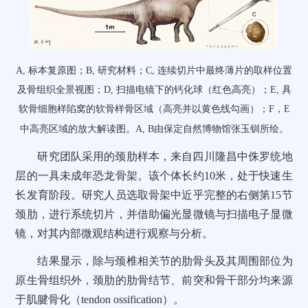
A, 标本复原图；B, 研究材料；C, 连续切片中最终薄片的取样位置
及骨组织全景视图；D, 扫描电镜下的钙化球（红色高亮）；E, 具
软骨细胞样陷窝的软骨样骨区域（高亮并以黄色线勾画）；
F，E
中高亮区域的放大解读图。A, B由保定自然博物馆张玉钏所绘。
研究团队采用的颈肋样本，来自四川隆昌中侏罗统地
层的一具未成年恐龙骨架。该个体长约10米，处于快速生
长发育阶段。研究人员选取骨架中近乎完整的右侧第15节
颈肋，进行系统切片，并借助偏光显微镜与扫描电子显微
镜，对其内部微观结构进行观察与分析。
结果显示，除与颈椎相关节的肋骨头及其周围部位为
原生骨组织外，颈肋的肋骨结节、前突和骨干部分均来源
于肌腱骨化（tendon ossification）。