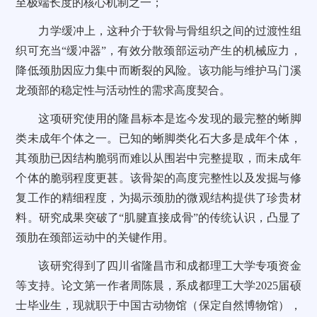
至极端长度的核心机制之一；
力学缓冲上，这种介于软骨与骨组织之间的过渡性组
织可充当“缓冲器”，有效分散颈部运动产生的机械应力，
降低颈肋因应力集中而断裂的风险。该功能与维护马门溪
龙颈部的稳定性与活动性的需求高度契合。
这项研究使用的隆昌标本是迄今发现的最完整的蜥脚
类未成年个体之一。已知的蜥脚类化石大多是成年个体，
其颈肋已因结构脆弱而难以从围岩中完整提取，而未成年
个体的脆弱程度更甚。该骨架的高度完整性以及发掘与修
复工作的精细程度，为揭示颈肋的微观结构提供了珍贵材
料。研究成果突破了“肌腱直接成骨”的传统认识，凸显了
颈肋在颈部运动中的关键作用。
该研究得到了四川省隆昌市和成都理工大学专项资金
等支持。论文第一作者周陈晨，系成都理工大学2025届硕
士毕业生，现就职于中国古动物馆（保定自然博物馆），