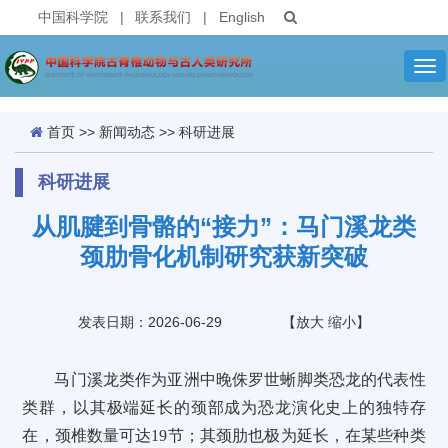
中国科学院
|
联系我们
|
English
Tog
nav
首页
>>
新闻动态
>>
科研进展
科研进展
从肌腱到骨骼的“接力”：马门溪龙类
颈肋骨化机制研究获新突破
发表日期：2026-06-29
【
放大
缩小
】
马门溪龙类作为亚洲中晚侏罗世蜥脚类恐龙的代表性
类群，以其极端延长的颈部成为恐龙演化史上的独特存
在，颈椎数量可达19节；其颈肋也极为延长，在某些种类