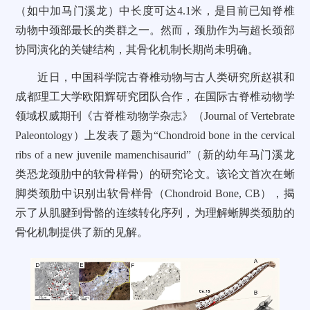
（如中加马门溪龙）中长度可达4.1米，是目前已知脊椎
动物中颈部最长的类群之一。然而，颈肋作为与超长颈部
协同演化的关键结构，其骨化机制长期尚未明确。
近日，中国科学院古脊椎动物与古人类研究所赵祺和
成都理工大学欧阳辉研究团队合作，在国际古脊椎动物学
领域权威期刊《古脊椎动物学杂志》（Journal of Vertebrate
Paleontology）上发表了题为“Chondroid bone in the cervical
ribs of a new juvenile mamenchisaurid”（新的幼年马门溪龙
类恐龙颈肋中的软骨样骨）的研究论文。该论文首次在蜥
脚类颈肋中识别出软骨样骨（Chondroid Bone, CB），揭
示了从肌腱到骨骼的连续转化序列，为理解蜥脚类颈肋的
骨化机制提供了新的见解。