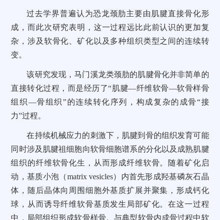
过去学界普遍认为恐龙颈肋主要由肌腱直接骨化形
成，而此次研究表明，这一过程远比此前认识的更加复
杂，涉及软骨化、矿化以及多种组织类型之间的连续转
变。
该研究发现，马门溪龙类颈肋的肌腱骨化并非简单的
直接转化过程，而是经历了“肌腱—纤维软骨—软骨样骨
组织—骨组织”的连续转化序列，构成复杂的成骨“接
力”过程。
在持续机械应力的刺激下，肌腱到骨的组织发育可能
同时涉及肌腱祖细胞向软骨细胞谱系的分化以及成熟肌腱
组织的纤维软骨化生，从而形成纤维软骨。随着矿化启
动，基质小泡（matrix vesicles）内首先形成羟基磷灰石晶
体，随后晶体向周围细胞外基质扩展并聚集，形成钙化
球，从而诱导纤维软骨基质发生局部矿化。在这一过程
中，局部组织形成软骨样骨。与典型软骨内成骨过程中软