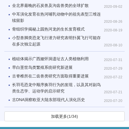
全北界最晚的石炭兽及沟齿兽类的全球扩散
2020-09-02
中耳演化发育在热河哺乳动物中的祖先表型三维连
续留影
2020-08-26
骨组织学揭秘上园热河龙的生长发育模式
2020-08-19
小型兽脚类恐龙飞行潜力研究表明扑翼飞行可能存
在多次独立起源
2020-08-10
植硅体揭示广西娅怀洞遗址古人类植物利用
2020-07-31
早白垩世鸟类繁殖系统研究新进展
2020-07-29
古脊椎所在二齿兽类研究方面取得重要进展
2020-07-22
长羽毛恐龙中顺序换羽行为的发现，以及其对副鸟
类生态学、运动学的启示研究
2020-07-21
古DNA洞察欧亚大陆东部现代人演化历史
2020-07-20
加载更多(1/34)