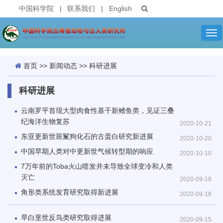
中国科学院
|
联系我们
|
English
Tog
nav
首页
>>
新闻动态
>>
科研进展
科研进展
云南罗平首现大型肉食性基干新鳍鱼类，见证三叠
纪海洋生物复苏
2020-10-21
东亚更新世斑鬣狗化石的古蛋白研究新进展
2020-10-20
中国早期人类对中更新世气候转型期的响应
2020-10-10
7万年前的Toba火山喷发并未导致全球变冷和人类
灭亡
2020-09-18
角形类系统发育研究取得新进展
2020-09-18
早白垩世反鸟类研究取得进展
2020-09-15