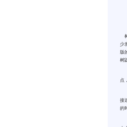
树
少
版
树
点
接
的