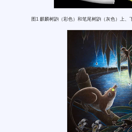
图
1
麒麟树鼩（彩色）和笔尾树鼩（灰色）上、