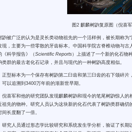
图2
麒麟树鼩复原图（倪喜
鼩被广泛的认为是灵长类动物祖先的一个活样例，被长期称为“
发现，主要为一些零散的牙齿标本。中国科学院古脊椎动物与古
的《
科学报告
》（
Scientific Reports
）上描述了一个新的化石物
鼩类群的最古老化石记录，并且与现代的一种树鼩高度相似。
正型
标本为一个保存有树鼩第二臼齿和第三臼齿的右下颌碎片
，可以追溯到
3400
万年前的渐新世早期。
倪喜军和他的研究团队发现麒麟树鼩和现今的笔尾树鼩惊人的
近祖先的物种。研究人员认为这块新的化石代表了树鼩类群确切
时间长度翻了一倍。
研究人员通过形态学比较研究和系统发生学分析，验证了长期