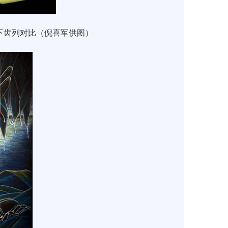
下齿列对比（倪喜军供图）