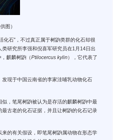
军供图）
活化石”，不过真正属于树鼩类群的化石却很
人类研究所李强和倪喜军研究员在
1
月
14
日出
种，麒麟树鼩（
Ptilocercus kylin
），它代表了
，发现于中国云南省的李家洼哺乳动物化石
相似，笔尾树鼩被认为是存活的麒麟树鼩中最
的最古老的化石证据，并且让树鼩的化石记录
以来的有关假设，即笔尾树鼩属动物在形态学