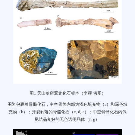
图
1
天山哈密翼龙化石标本（李颖
供图）
围岩包裹着骨骼化石，中空骨骼内部为浅色填充物（
a
）和深色填
充物（
b
）；开裂剥落的骨骼化石（
c, d, e
）；中空骨骼化石内偶
见结晶良好的无色透明晶体（
f, g
）