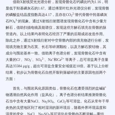
借助
X
射线荧光光谱分析，发现骨骼化石钙磷比约为
1.16
，明
显低于羟基磷灰石的
1.67
。通过傅里叶红外光谱仪分析，发现骨骼
2-
的磷酸盐结晶度指数高达
4.17
，且存在
CO
替代骨骼中羟基磷灰
3
3-
石
PO
的现象。通过
X
射线衍射图谱发现骨骼化石中含有少量方
4
解石，借助扫描电镜及能谱仪，发现这些方解石填充在骨骼的脉
管道内。以上结果均表明化石经历了严重的后期成岩改造作用。
除此之外，通过
X
射线衍射对中空骨骼内部的填充物进行分析，发
现填充物主要为石英、长石等碎屑颗粒，以及方解石胶结物，其
成分与围岩基本一致。借助离子色谱分析，发现骨骼化石中含有
-
-
2-
+
2+
大量的
Cl
、
NO
、
SO
、
Na
和
Ca
等离子，总可溶盐离子含量
3
4
高达
35584
μg/g
，超出可溶盐含量安全域值近
10
倍。基于以上分析
结果，初步认为骨骼化石自然开裂剥落破碎的主要原因包括两个
方面：
首先，与围岩风化原因类似，骨骼化石也遭受强烈的盐碱矿
物遇潮自然风化作用（盐风化）。离子色谱分析结果推测骨骼化
石当中含有大量
NaCl
、
Na
SO
、
CaCl
等可溶盐。化石从常年干旱
2
4
2
炎热的戈壁地区到了相对湿润的新环境后，随着外界环境温度和
湿度的变化，
NaCl
、
Na
SO
等可溶盐在骨骼内不断溶解—重结