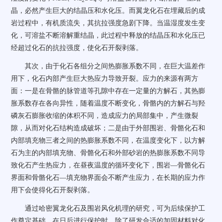
2
4
晶，必然产生巨大的结晶压和水化压
。而翼龙化石在埋藏后的成
岩过程中，有机质流失，其抗拉强度急剧下降。当温湿度发生变
化，可溶盐不断溶解重结晶，此过程中释放的结晶压和水化压已
经超过化石的抗拉强度，使化石开裂剥落。
其次，由于化石各组分之间热膨胀系数不同，在巨大温差作
用下，化石内部产生巨大热应力导致开裂。应力的来源有两方
面：一是在骨骼的脉管道等孔隙中存在一定量的方解石，其热膨
胀系数存在各向异性，随着温度不断变化，骨骼内的方解石与羟
磷灰石膨胀收缩的体积不同，造成应力的局部集中，产生微裂
隙，从而对化石结构造成破坏；二是由于外部围岩、骨骼化石和
内部填充物三者之间的热膨胀系数不同，在温度变化下，以方解
石为主的内部填充物、骨骼化石和外部砂岩的热膨胀系数不同导
致化石产生热应力，在昼夜温度的循环变化下，围岩—骨骼化石
界面和骨骼化石—填充物界面会不断产生应力，在长期的应力作
用下会使得化石开裂剥落。
通过哈密翼龙化石及围岩风化机理的研究，可为后续保护工
作奠定基础。在日后进行保护时，除了研发合适的加固材料对化