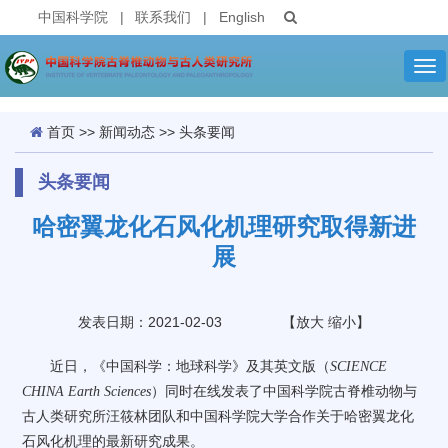
中国科学院
|
联系我们
|
English
Tog
nav
首页
>>
新闻动态
>>
头条要闻
头条要闻
哈密翼龙化石风化机理研究取得新进
展
发表日期：2021-02-03
【
放大
缩小
】
近日，《中国科学：地球科学》及其英文版（
SCIENCE
CHINA Earth Sciences
）
同时在线发表了中国科学院古脊椎动物与
古人类研究所汪筱林团队和中国科学院大学合作关于哈密翼龙化
石风化机理的最新研究成果。