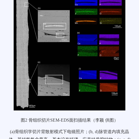
图
2
骨组织切片
SEM-EDS
面扫描结果
（李颖
供图）
(a)
骨组织学切片背散射模式下电镜照片；
(b, d)
脉管道内填充晶