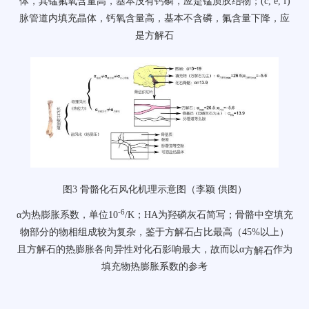
体，其锰氟氧含量高，基本没有钙磷，应是锰质胶结物；
(c, e, f)
脉管道内填充晶体，钙氧含量高，基本不含磷，氟含量下降，应
是方解石
图
3
骨骼化石风化机理示意图（李颖
供图）
-6
α
为热膨胀系数，单位
10
/K
；
HA
为羟磷灰石简写；骨骼中空填充
物部分的物相组成较为复杂，鉴于方解石占比最高（
45%
以上）
且方解石的热膨胀各向异性对化石影响最大，故而以
α
作为
方解石
填充物热膨胀系数的参考