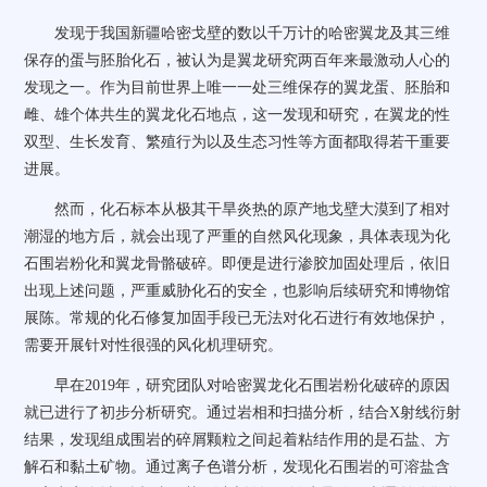
发现于我国新疆哈密戈壁的数以千万计的哈密翼龙及其三维
保存的蛋与胚胎化石，被认为是翼龙研究两百年来最激动人心的
发现之一。作为目前世界上唯一一处三维保存的翼龙蛋、胚胎和
雌、雄个体共生的翼龙化石地点，这一发现和研究，在翼龙的性
双型、生长发育、繁殖行为以及生态习性等方面都取得若干重要
进展。
然而，
化石标本从极其干旱炎热的原产地戈壁大漠到了相对
潮湿的地方后，就会出现了严重的自然风化现象，具体表现为化
石围岩粉化和翼龙骨骼破碎。即便是进行渗胶加固处理后，依旧
出现上述问题，严重威胁化石的安全，也影响后续研究和博物馆
展陈。常规的化石修复加固手段已无法对化石进行有效地保护，
需要开展针对性很强的风化机理研究。
早在
2019
年，研究团队对哈密翼龙化石围岩粉化破碎的原因
就已进行了初步分析研究。通过岩相和扫描分析，结合
X
射线衍射
结果，发现组成围岩的碎屑颗粒之间起着粘结作用的是石盐、方
解石和黏土矿物。通过离子色谱分析，发现化石围岩的可溶盐含