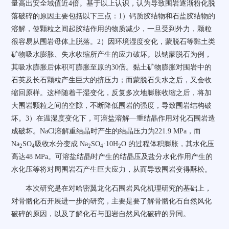
量高出安全域值近
4
倍。基于以上认识，认为导致围岩逐渐粉化脱
落破碎的原因主要包括以下三点：
1
）钙质胶结物和石盐胶结物的
溶解，使颗粒之间起胶结作用的物质减少，
一旦受到外力，颗粒
很容易从围岩母体上脱落。
2
）因环境湿度变化，蒙脱石等黏土类
矿物吸水膨胀、失水收缩所产生的应力破坏。以钠蒙脱石为例，
其吸水膨胀后体积可膨胀至原的
30
倍。黏土矿物膨胀对围岩中的
石英及长石颗粒产生巨大的挤压力；而蒙脱石失水之后，又会收
缩回原样。这样随着干湿变化，反复多次地膨胀收缩之后，将加
大围岩颗粒之间的空隙，不断降低围岩的强度，导致围岩结构破
坏。
3
）在温湿度变化下，可溶盐溶解—重结晶作用对化石围岩造
成破坏。
NaCl
溶解重结晶时产生的结晶压力为
221.9 MPa
，而
Na
SO
吸收水分变成
Na
SO
·10H
O
的过程体积膨胀，其水化压
2
4
2
4
2
高达
48 MPa
。可溶盐结晶时产生的结晶压及盐分水化作用产生的
水化压等将对周围岩石产生巨大应力，从而导致围岩变得酥松。
本次研究是在对哈密翼龙化石围岩风化机理研究的基础上，
对骨骼化石开展进一步的研究，主要是要了解骨骼化石自然风化
破碎的原因，以及了解化石与围岩自然风化破碎的异同。