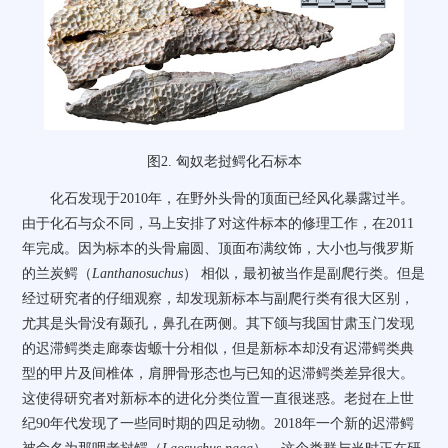
图
2.
匈奴老挝鳄化石标本
化石发现于
2010
年，在野外头骨的顶面已经风化暴露过半。
由于化石与众不同，马上安排了对这件标本的修理工作，在
2011
年完成。因为标本的头骨扁圆、顶面布满纹饰，大小也与俄罗斯
的兰炭鳄（
Lanthanosuchus
）
相似，最初被当作是副爬行类。但是
经过研究者的仔细观察，却发现新标本与副爬行类有很大区别，
尤其是头骨没有颞孔，鼻孔在两侧。其下颌与我国甘肃玉门发现
的迟滞鳄类走廊泰齿螈十分相似，但是新标本却没有迟滞鳄类典
型的甲片及间椎体，肩胛骨形态也与已知的迟滞鳄类差异很大。
这使得研究者对新标本的进化分类位置一直很迷惑。老挝在上世
纪
90
年代发现了一些同时期的四足动物。
2018
年一个新的迟滞鳄