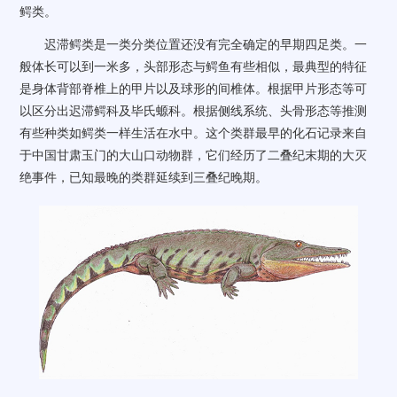
鳄类。
迟滞鳄类是一类分类位置还没有完全确定的早期四足类。一
般体长可以到一米多，头部形态与鳄鱼有些相似，最典型的特征
是身体背部脊椎上的甲片以及球形的间椎体。根据甲片形态等可
以区分出迟滞鳄科及毕氏螈科。根据侧线系统、头骨形态等推测
有些种类如鳄类一样生活在水中。这个类群最早的化石记录来自
于中国甘肃玉门的大山口动物群，它们经历了二叠纪末期的大灭
绝事件，已知最晚的类群延续到三叠纪晚期。