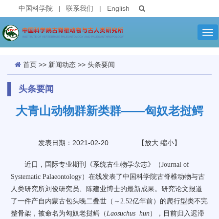
中国科学院
|
联系我们
|
English
Tog
nav
首页
>>
新闻动态
>>
头条要闻
头条要闻
大青山动物群新类群——匈奴老挝鳄
发表日期：2021-02-20
【
放大
缩小
】
近日，国际专业期刊《系统古生物学杂志》（
Journal of
Systematic Palaeontology
）在线发表了中国科学院古脊椎动物与古
人类研究所刘俊研究员、陈建业博士的最新成果。研究论文报道
了一件产自内蒙古包头晚二叠世（～
2.52
亿年前）的爬行型类不完
整骨架，被命名为匈奴老挝鳄（
Laosuchus
hun
），目前归入迟滞