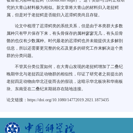
被命名为那呷老挝鳄（
Laosuchus naga
）。这个类群与当时正在研
究的大青山材料极为相似。新文章将大青山的材料归入老挝鳄
属，但是对于老挝鳄是否能归入迟滞鳄类尚且存疑。
论文中梳理了迟滞鳄类的系统关系，但是由于本类群大多数
属种只有甲片保存下来，有头骨保存的属种寥寥无几，有头后骨
骼的也仅有少数属种。时代最老的迟滞鳄也并未能提供太多解剖
信息，所以还需要更完整的化石及更多的研究工作来解决这个类
群的分类问题。
不管其分类位置如何，在大青山发现的老挝鳄增加了二叠纪
晚期华北与老挝四足动物群的相似性，印证了研究者之前提出的
老挝四足动物由华北迁徙而去的假说，这暗示华北板块和华南板
块、东南亚在二叠纪末期就存在陆地连接。
论文链接：
https://doi.org/10.1080/14772019.2021.1873435