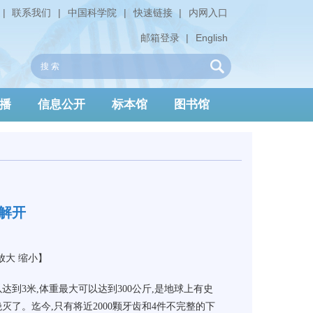
|
联系我们
|
中国科学院
|
快速链接
|
内网入口
邮箱登录
|
English
播
信息公开
标本馆
图书馆
被解开
放大
缩小
】
到3米,体重最大可以达到300公斤,是地球上有史
了。迄今,只有将近2000颗牙齿和4件不完整的下