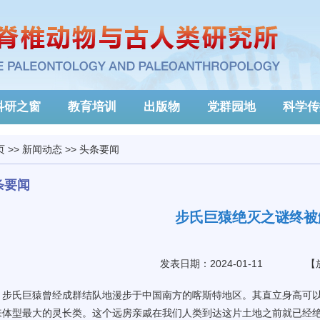
科研之窗
教育培训
出版物
党群园地
科学传
页
>>
新闻动态
>>
头条要闻
条要闻
步氏巨猿绝灭之谜终
发表日期：2024-01-11
【
步氏巨猿曾经成群结队地漫步于中国南方的喀斯特地区。其直立身高可以达
来体型最大的灵长类。这个远房亲戚在我们人类到达这片土地之前就已经绝灭