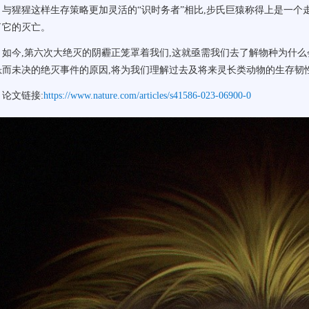
与猩猩这样生存策略更加灵活的“识时务者”相比,步氏巨猿称得上是一个
了它的灭亡。
如今,第六次大绝灭的阴霾正笼罩着我们,这就亟需我们去了解物种为什么
悬而未决的绝灭事件的原因,将为我们理解过去及将来灵长类动物的生存韧
论文链接:
https://www.nature.com/articles/s41586-023-06900-0