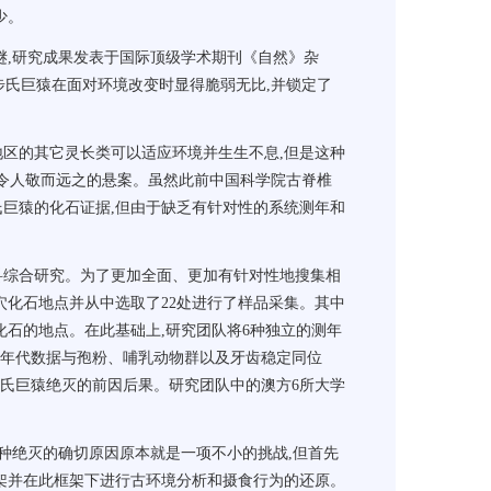
少。
谜,研究成果发表于国际顶级学术期刊《自然》杂
导致步氏巨猿在面对环境改变时显得脆弱无比,并锁定了
区的其它灵长类可以适应环境并生生不息,但是这种
令人敬而远之的悬案。虽然此前中国科学院古脊椎
氏巨猿的化石证据,但由于缺乏有针对性的系统测年和
科综合研究。为了更加全面、更加有针对性地搜集相
洞穴化石地点并从中选取了22处进行了样品采集。其中
化石的地点。在此基础上,研究团队将6种独立的测年
些年代数据与孢粉、哺乳动物群以及牙齿稳定同位
步氏巨猿绝灭的前因后果。研究团队中的澳方6所大学
种绝灭的确切原因原本就是一项不小的挑战,但首先
架并在此框架下进行古环境分析和摄食行为的还原。