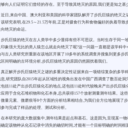
能够向人们证明它们曾经的存在。至于导致其绝灭的原因,我们更是知之甚
近日,来自中国、澳大利亚和美国的科学家团队解开了步氏巨猿的绝灭之
。该研究表明,在29.5～21.5万年前,正是对摄食行为和食物偏好的执着
走向绝灭的命运。
步氏巨猿的绝灭在古人类学中多少显得有些不可思议。当时生存于同一地
人印象强大无比的类人猿怎么就走向绝灭了呢?这一问题一直都是该学科中
物与古人类研究所重新在该地区开展了10多年的系统调查并搜集到更多步
代区间明确的古环境分析,步氏巨猿绝灭的原因仍然困扰着我们。
真正解开步氏巨猿绝灭之谜的多重决定性证据来自一项错综复杂的多学
信息,研究团队自2015年起从区域性的视角出发在中国广西调查了数百处
仅包括11处产出步氏巨猿化石的地点,还包括11处时代较晚未产出步氏巨猿
术应用于含化石堆积物和化石本身,总共获得157个放射测量测年结果。这
、微量元素、微磨痕等8个方面的分析结果相结合,为我们全方位地展现了
同参与完成了样品的处理、测试和分析。
在本研究的庞大数据集中,测年结果是起点和基石。这是因为,呈现某一物
须确定该物种从化石记录中消失的确切时间,才能有一个目标明确的时间框