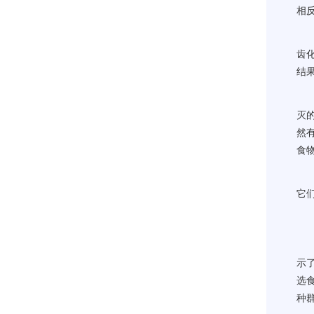
相
齿
结
灭
然
食
它
示
选
种