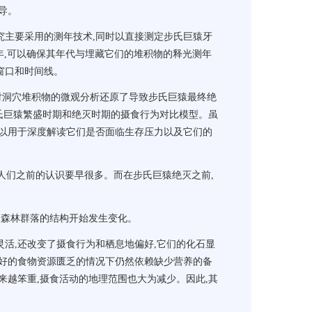
导。
究主要采用的测年技术,同时以直接测定步氏巨猿牙
接测年,可以确保其年代与埋藏它们的堆积物的释光测年
窗口和时间线。
对洞穴堆积物的微观分析还原了导致步氏巨猿最终绝
步氏巨猿繁盛时期和绝灭时期的摄食行为对比模型。虽
可以用于深度解读它们是否面临生存压力以及它们的
,比人们之前的认识要早很多。而在步氏巨猿绝灭之前,
致使森林群落的结构开始发生变化。
更灵活,还改变了摄食行为和栖息地偏好,它们的化石显
偏好的食物资源匮乏的情况下仍然依赖缺少营养的备
来越笨重,摄食活动的地理范围也大为减少。因此,其