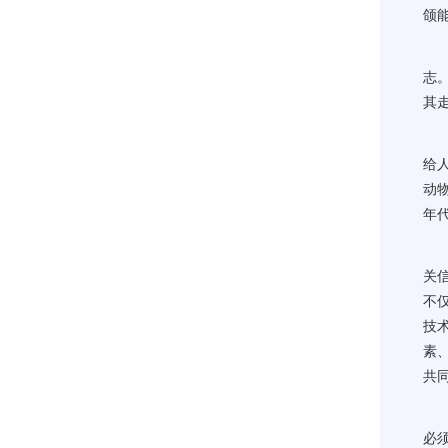
颌
志
其
给
动
年
关
不
技
素
共
必