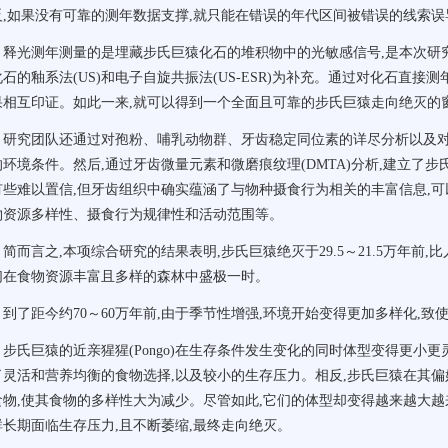
反,如果没有可靠的测年数据支撑,就只能在错误的年代区间被错误的线索误
释光测年测量的是埋藏步氏巨猿化石的堆积物中的光敏感信号,是本次研
化石的釉系法(US)和电子自旋共振法(US-ESR)为补充。通过对化石直
果相互印证。如此一来,就可以得到一个全面且可靠的步氏巨猿走向绝灭的
研究团队还通过对孢粉、哺乳动物群、牙齿稳定同位素的详尽分析以及
的环境条件。然后,通过牙齿微量元素和微磨痕纹理(DMTA)分析,建立了
有些难以置信,但牙齿组织中确实蕴涵了与物种摄食行为相关的丰富信息,
物资源多样性、摄食行为规律性和活动范围等。
简而言之,本项综合研究的结果表明,步氏巨猿绝灭于29.5～21.5万年前
们在食物资源丰富且多样的森林中盛极一时。
到了距今约70～60万年前,由于季节性增强,环境开始变得更加多样化,
步氏巨猿的近亲猩猩(Pongo)在生存条件发生变化的同时体型变得更小
了灵活和营养均衡的食物选择,以及较小的生存压力。相反,步氏巨猿在其
食物,使其食物的多样性大为减少。尽管如此,它们的体型却变得越来越大越
群长期面临生存压力,且不断萎缩,最终走向绝灭。