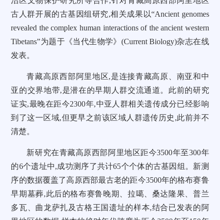
治区文物保护研究所等合作,针对青藏高原西部阿里地区
古人群开展的古基因组研究,相关成果以“Ancient genomes
revealed the complex human interactions of the ancient western
Tibetans”为题于《当代生物学》(Current Biology)杂志在线
发表。
青藏高原西部阿里地区,是连接青藏高原、南亚和中
亚的交界地带,是潜在的早期人群交流通道。此前的研究
证实,最晚在距今2300年,中亚人群相关遗传成分已经影响
到了这一区域,但更早之前该区域人群遗传历史,此前并不
清楚。
新研究在青藏高原西部阿里地区距今3500年至300年
的6个遗址中,成功测序了共计65个个体的古基因组。新测
序的数据覆盖了高原西部最古老的距今3500年的格布赛鲁
早期墓葬,此后的格布赛鲁晚期、拉噶、桑达隆果、普兰
多瓦、曲龙萨扎及古格王国遗址的样本,结合已发表的阿