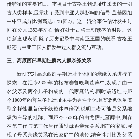
传特征的重要窗口。本项目于古格王朝遗址中采集的一例
古人类样本,显示出了受到中亚人群影响的信号,且基因组
中中亚成分比例高达31%(图2)。这一混合事件估计发生时
间在公元1353年左右,恰好处于古格王朝繁盛的时期。这
项新发现表明,除了历史记录中与南亚王国的联系,古格王
朝还与中亚王国人群发生过人群交流与互动。
三、高原西部早期社群内人群亲缘关系
新研究对高原西部早期遗址个体间的亲缘关系进行了
探索。在距今2300年的格布赛鲁晚期墓葬中,发现了由一
名父亲及两个儿子构成的二代家庭结构,同时该遗址与距
今1800年的普兰多瓦遗址主要为男性个体,且Y染色体单倍
型多样性显著低于线粒体单倍型,说明二者可能是父系继
承为主导的社群。而距今1600年的曲龙萨扎墓葬中,则存
在第二代与第三代后代通过母系亲缘关系相连的家庭,展
现了母系亲缘关系在该家庭中的地位,结合性别比及父系