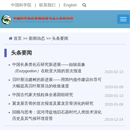
中国科学院
|
联系我们
|
English
Tog
nav
首页
>>
新闻动态
>>
头条要闻
头条要闻
中国长鼻类化石研究新进展——始轭齿象
（Eozygodon）
在欧亚大陆的首次报道
2020-02-13
贝叶斯法建树的新进展——用简约值作建议向导可
大幅提高贝叶斯算法的收敛速度
2020-02-09
中国古代家犬线粒体全基因组研究
2020-01-13
翼龙基舌骨的首次报道及翼龙舌骨演化的研究
2020-01-08
回顾与思考：泥河湾盆地旧石器时代人类技术演化
历史及其气候环境背景
2019-12-24