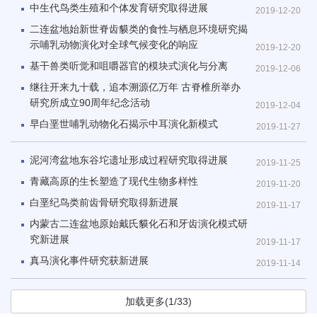
中生代鸟类生殖和个体发育研究取得进展
2019-12-20
二连盆地始新世脊齿貘类的食性与栖息环境研究揭
示哺乳动物演化对全球气候变化的响应
2019-12-20
基干兽类听觉和咀嚼器官的模块式演化与分离
2019-12-06
继往开来九十载，追本溯源亿万年 古脊椎所举办
研究所成立90周年纪念活动
2019-12-04
早白垩世哺乳动物化石揭示中耳演化新模式
2019-11-27
泥河湾盆地东谷坨遗址形成过程研究取得进展
2019-11-25
青藏高原的生长塑造了现代生物多样性
2019-11-20
白垩纪鸟类前齿骨研究取得新进展
2019-11-17
内蒙古二连盆地原始戴氏貘化石和牙齿演化模式研
究新进展
2019-11-17
真马演化事件研究获新进展
2019-11-14
加载更多(1/33)