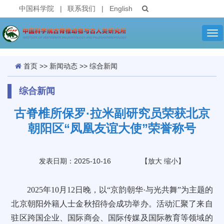
中国科学院
|
联系我们
|
English
Tog
nav
首页
>>
新闻动态
>>
综合新闻
综合新闻
古脊椎所保罗·拉米副研究员荣获北京
朝阳区“凤凰友谊大使”荣誉称号
发表日期：2025-10-16
【
放大
缩小
】
2025年10月12日晚，以“京韵朝华·与光共舞”为主题的
北京朝阳外籍人士金秋招待会成功举办。活动汇聚了来自
驻区跨国企业、国际商会、国际传媒及国际教育等领域的