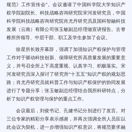
规范》工作宣传会”。
会议邀请了
中国科学院大学知识产
权学院副院长、科技战略咨询研究院宋河发研究员
，
中国
科学院科技战略咨询研究院肖尤丹研究员
及国科智融科技
发展（云南）有限公司张玉敏副总经理做宣讲报告。古脊
椎所
所领导、中层干部
、
职工
及
学生参加了会议。
徐星所长
致开幕辞，强调了加强知识产权保护与管理
工作对于驱动科技创新、保障研究所高质量发展的重要意
义，并号召全所上下高度重视、认真学习、积极落实。宋
河发研究员深入探讨了研究所
“十五五”知识产权的规划思
路；肖尤丹研究员就科普工作与知识产权保护的协同发展
进行了专题分享；张玉敏副总经理结合我所科研特点，分
析了知识产权管理与保护的重点工作。
会议最后，
刘俊书记、孔健书记分别
进行
了发言。
对
三位专家的精彩分享表示感谢，并再次强调全所人员应以
此会议为契机，进一步增强知识产权意识，将规范要求融