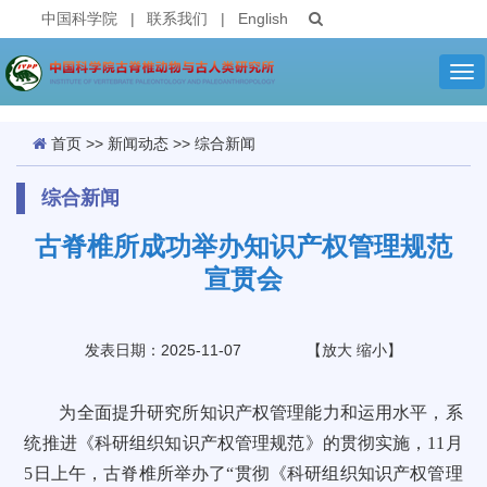
中国科学院
|
联系我们
|
English
Tog
nav
首页
>>
新闻动态
>>
综合新闻
综合新闻
古脊椎所成功举办知识产权管理规范
宣贯会
发表日期：2025-11-07
【
放大
缩小
】
为全面提升研究所知识产权管理能力和运用水平
，
系
统推进《科研组织知识产权管理规范》的贯彻实施，
11月
5日
上午
，古脊椎所举办了
“贯彻《科研组织知识产权管理