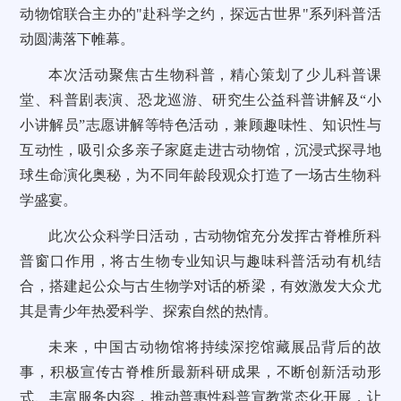
动物馆联合主办的"赴科学之约，探远古世界"系列科普活
动圆满落下帷幕。
本次活动聚焦古生物科普，精心策划了少儿科普课
堂、科普剧表演、恐龙巡游、研究生公益科普讲解及
“
小
小讲解员”志愿讲解等特色活动，兼顾趣味性、知识性与
互动性，吸引众多亲子家庭走进古动物馆，沉浸式探寻地
球生命演化奥秘，为不同年龄段观众打造了一场古生物科
学盛宴。
此次公众科学日活动，古动物馆充分发挥古脊椎所科
普窗口作用，将古生物专业知识与趣味科普活动有机结
合，搭建起公众与古生物学对话的桥梁，有效激发大众尤
其是青少年热爱科学、探索自然的热情。
未来，中国古动物馆将持续深挖馆藏展品背后的故
事，积极宣传古脊椎所最新科研成果，不断创新活动形
式、丰富服务内容，推动普惠性科普宣教常态化开展，让