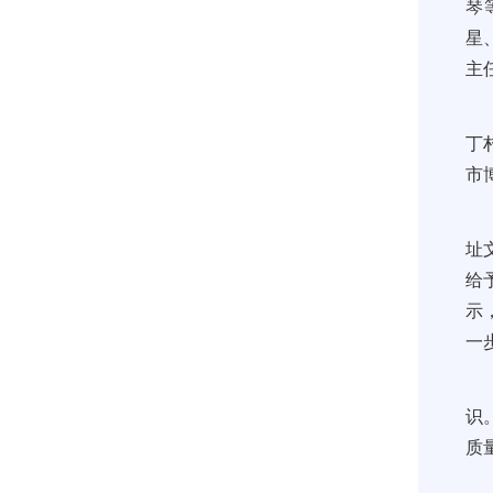
琴
星
主
丁
市
址
给
示
一
识
质