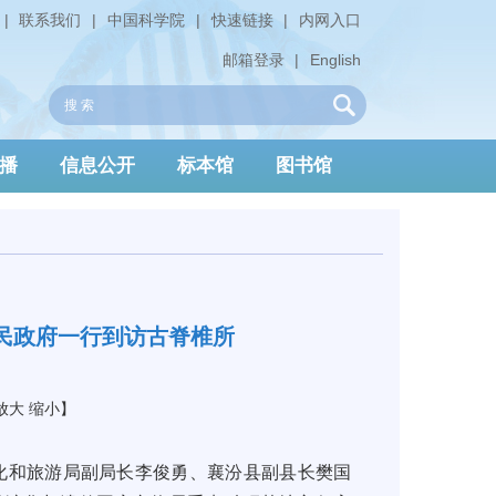
|
联系我们
|
中国科学院
|
快速链接
|
内网入口
邮箱登录
|
English
播
信息公开
标本馆
图书馆
民政府一行到访古脊椎所
放大
缩小
】
文化和旅游局副局长李俊勇、襄汾县副县长樊国