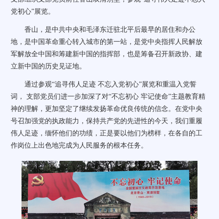
党初心”展览。
香山，是中共中央和毛泽东迁驻北平后最早的居住和办公
地，
是中国革命重心转入城市的第一站，
是党中央指挥人民解放
军解放全中国和筹建新中国的指挥部
，也是筹备召开新政协、建
立新中国的历史见证地。
通过参观“追寻伟人足迹 不忘入党初心”展览和重温入党誓
词， 支部党员们进一步加深了对“不忘初心 牢记使命”主题教育精
神的理解，更加坚定了继续发扬革命优良传统的信念。在党中央
号召加强党的执政能力，保持共产党的先进性的今天，我们重履
伟人足迹，缅怀他们的功绩，正是要以他们为榜样，在各自的工
作岗位上出色地完成为人民服务的根本任务。