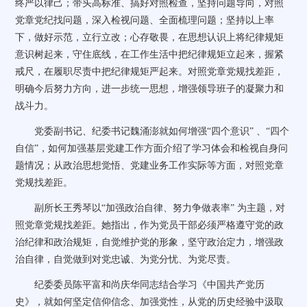
终严以律己；带头高标准、搞好对照检查，坚持问题导向，对照
党章党纪找问题，深入检视问题、全面梳理问题；坚持以上率
下，做好示范，立行立改；心存敬畏，在思想认识上将纪律规矩
意识树起来，守住底线，在工作生活中把纪律规矩立起来，握紧
戒尺，在履职尽责中把纪律规矩严起来。对照党章党规找差距，
明确今后努力方向，进一步统一思想，增强领导班子的凝聚力和
战斗力。
党委副书记、纪委书记魏涌澎就如何增强“四个意识” 、
“
四个
自信
”
，如何加强基层党建工作方面介绍了学习体会和检视自身问
题情况；从政治思想觉悟、党建业务工作实际等方面，对照党章
党规找差距。
副所长王秀琴以“加强政治自律、努力争做表率” 为主题，对
照党章党规找差距。她指出，作为党员干部必须严格遵守党的政
治纪律和政治规矩，自觉维护党的形象，坚守政治定力，增强政
治自律，自觉做到对党忠诚、为党分忧、为党尽责。
纪委委员陈平富和尚庆华同志结合学习《中国共产党历
史》，就如何坚定信仰信念、加强党性，从党的历史经验中汲取