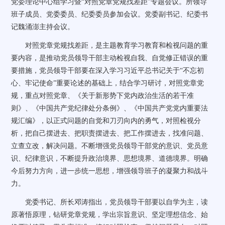
党委理论中心组学习暨“对照党章党规找差距”专题会议。所领导
班子成员、党委委员、纪委委员参加会议。党委副书记、纪委书
记魏涌澎主持会议。
对照党章党规找差距，是主题教育学习教育和检视问题的重
要内容，是推动党员领导干部主动检视自我、自觉修正错误的重
要措施，党员领导干部要在深入学习习近平总书记关于“不忘初
心、牢记使命”重要论述的基础上，结合学习研讨，对照党章党
规，重点对照党章、《关于新形势下党内政治生活的若干准
则》、《中国共产党纪律处分条例》、《中国共产党党内重要法
规汇编》，以正式问题的自觉和刀刃向内的勇气，对照检视分
析，把自己摆进去、把职责摆进去、把工作摆进去，找准问题、
立查立改，解决问题。不断增强党员领导干部党的意识、党员意
识、纪律意识，不断提升政治境界、思想境界、道德境界。明确
今后努力方向，进一步统一思想，增强领导班子的凝聚力和战斗
力。
党委书记、所长邓涛指出，党员领导干部要以自学为主，读
原著悟原理，钻研党章党规，学出宗旨意识、坚定理想信念、始