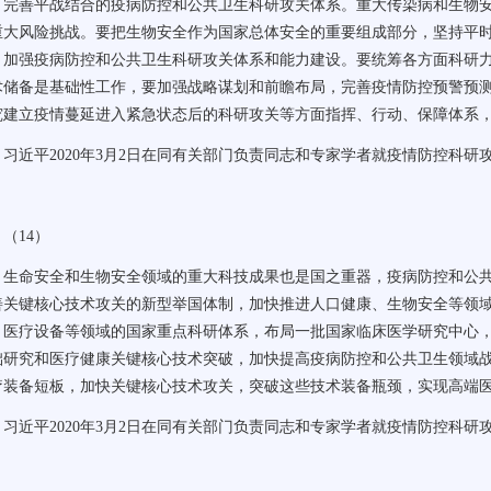
完善平战结合的疫病防控和公共卫生科研攻关体系。重大传染病和生物
重大风险挑战。要把生物安全作为国家总体安全的重要组成部分，坚持平
，加强疫病防控和公共卫生科研攻关体系和能力建设。要统筹各方面科研
术储备是基础性工作，要加强战略谋划和前瞻布局，完善疫情防控预警预
究建立疫情蔓延进入紧急状态后的科研攻关等方面指挥、行动、保障体系
习近平
2020
年
3
月
2
日在同有关部门负责同志和专家学者就疫情防控科研
（
14
）
生命安全和生物安全领域的重大科技成果也是国之重器，疫病防控和公
善关键核心技术攻关的新型举国体制，加快推进人口健康、生物安全等领
、医疗设备等领域的国家重点科研体系，布局一批国家临床医学研究中心
础研究和医疗健康关键核心技术突破，加快提高疫病防控和公共卫生领域
疗装备短板，加快关键核心技术攻关，突破这些技术装备瓶颈，实现高端
习近平
2020
年
3
月
2
日在同有关部门负责同志和专家学者就疫情防控科研