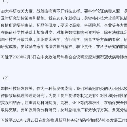
（
1
）
加大科研攻关力度。战胜疫病离不开科技支撑。要科学论证病毒来源，
，及时研究防控策略和措施。我在
2016
年就提出，关键核心技术攻关可以
击疫情所需要的疫苗、药品等研发，要调动高校、科研院所、企业等各方
，在保证科学性基础上加快进度。对相关数据和病例资料等，除有法律规
我国科技界开放共享，组织临床医学、流行病学、病毒学等方面的专家，
的研究成果。要鼓励专家学者增强担当精神、职业责任，在科学研究的前
习近平
2020
年
2
月
3
日在中央政治局常委会会议研究应对新型冠状病毒肺
（
2
）
加快科技研发攻关。作为一种新发传染病，我们对新冠肺炎的认识还比
、传播致病机理等理论研究，为复工复产复课等制定更有针对性和操作性
控实践相结合，注重调动科研院所、高校、企业等的积极性，在确保安全
日取得突破。要加强病例分析研究，及时总结推广有效诊疗方案。要充分
习近平
2020
年
2
月
23
日在统筹推进新冠肺炎疫情防控和经济社会发展工作