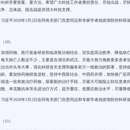
持向科学要答案、要方法。希望广大科技工作者勇担责任、尽锐出战，尽
战争、总体战、阻击战提供强大科技支撑。
习近平
2020
年
3
月
2
日在同有关部门负责同志和专家学者就疫情防控科研
（
10
）
加强药物、医疗装备研发和临床救治相结合，切实提高治愈率、降低病
，每天病亡人数还不少，主要是在湖北和武汉。尽最大努力挽救更多患者
救治当作头等大事，强化科研攻关支撑和服务前方一线救治的部署，坚持
倾斜。要加快药物研发进程，坚持中西医结合、中西药并用，加快推广应
再筛选一批有效治疗药物，探索新的治疗手段，尽最大可能阻止轻症患者
细胞、单克隆抗体等先进治疗方式，提升重症、危重症救治水平，尽量降
习近平
2020
年
3
月
2
日在同有关部门负责同志和专家学者就疫情防控科研
（
11
）