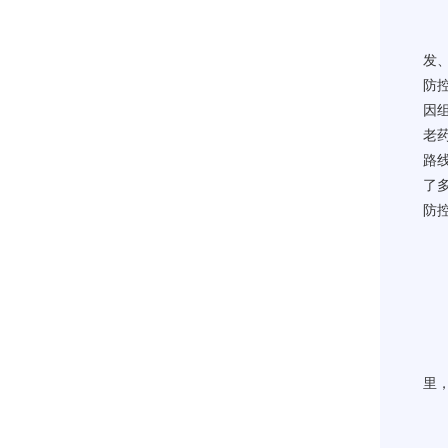
发
防
因
老
路
了
防
里