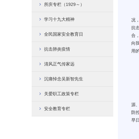
所庆专栏（1929～）
学习十九大精神
况
抗
全民国家安全教育日
合
向
抗击肺炎疫情
用
清风正气传家远
沉痛悼念吴新智先生
关爱职工政策专栏
源
安全教育专栏
防
早