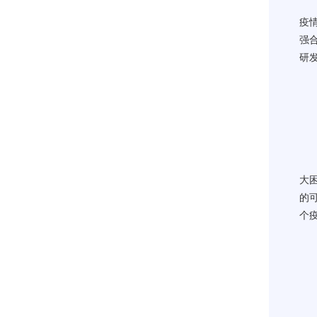
疫
强
研
大
的
个