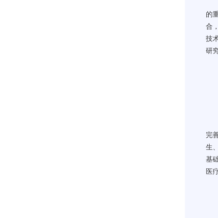
的
合
技
研
完
生
基
医