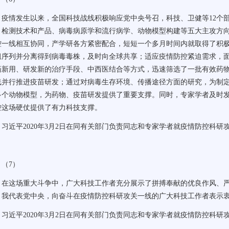
疫情发生以来，全国科技战线积极响应党中央号召，科技、卫健等
12
个
、检测技术和产品、病毒病原学和流行病学、动物模型构建等五大主攻方
控一线相互协同，产学研各方紧密配合，短短一个多月时间内就取得了积
组序列并分离得到病毒毒株，及时向全球共享；适应疫情防控紧迫需求，
药新用、研发新的治疗手段、中西医结合等方式，迅速筛选了一批有效药
线并行推进疫苗研发；通过对病毒生存环境、传播途径方面的研究，为制
多个动物模型，为药物、疫苗研发提供了重要支撑。同时，专家学者及时
控这场硬仗提供了有力科技支撑。
习近平
2020
年
3
月
2
日在同有关部门负责同志和专家学者就疫情防控科研
（
7
）
在这场重大斗争中，广大科技工作者充分展示了拼搏奉献的优良作风、
，我代表党中央，向奋斗在疫情防控科研攻关一线的广大科技工作者表示
习近平
2020
年
3
月
2
日在同有关部门负责同志和专家学者就疫情防控科研