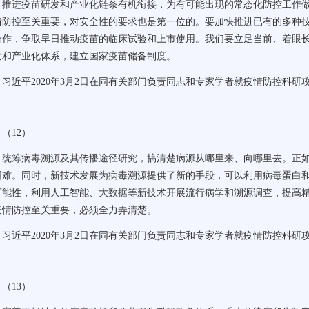
推进疫苗研发和产业化链条有机衔接，为有可能出现的常态化防控工作
情防控至关重要，对安全性的要求也是第一位的。要加快推进已有的多种
合作，争取早日推动疫苗的临床试验和上市使用。我们要立足当前、着眼
发和产业化体系，建立国家疫苗储备制度。
习近平
2020
年
3
月
2
日在同有关部门负责同志和专家学者就疫情防控科研
（
12
）
统筹病毒溯源及其传播途径研究，搞清楚病源从哪里来、向哪里去。正
困难。同时，新技术发展为病毒溯源提供了新的手段，可以利用病毒蛋白
可能性，利用人工智能、大数据等新技术开展流行病学和溯源调查，提高
疫情防控至关重要，必须全力弄清楚。
习近平
2020
年
3
月
2
日在同有关部门负责同志和专家学者就疫情防控科研
（
13
）