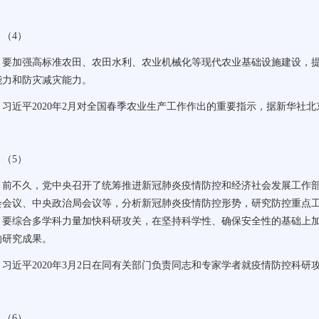
（
4
）
要加强高标准农田、农田水利、农业机械化等现代农业基础设施建设，
能力和防灾减灾能力。
习近平
2020
年
2
月对全国春季农业生产工作作出的重要指示，据新华社北
（
5
）
前不久，党中央召开了统筹推进新冠肺炎疫情防控和经济社会发展工作
会会议、中央政治局会议等，分析新冠肺炎疫情防控形势，研究防控重点
，要综合多学科力量加快科研攻关，在坚持科学性、确保安全性的基础上
的研究成果。
习近平
2020
年
3
月
2
日在同有关部门负责同志和专家学者就疫情防控科研
（
6
）