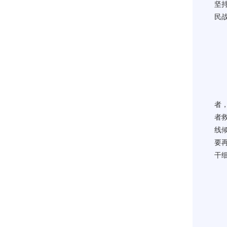
坚
民
者
者
线
要
干