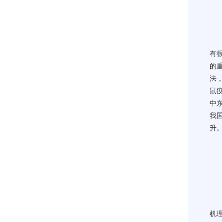
有
的
法
鼠
中
我
升
机