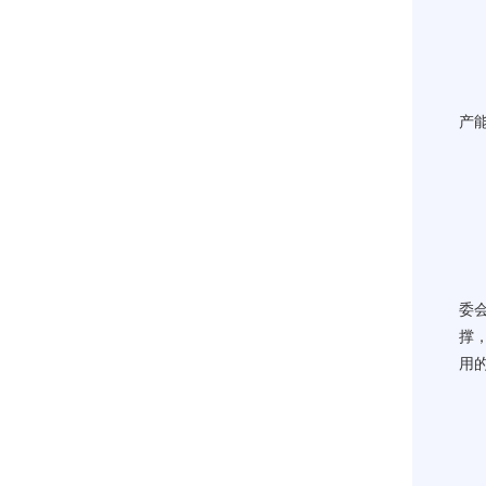
产
委
撑
用