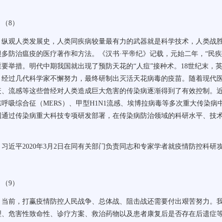
（
8
）
纵观人类发展史，人类同疾病较量最有力的武器就是科学技术，人类战
很多防治瘟疫的医疗著作和方法。《汉书
·
平帝纪》记载，元始二年，
“
民
重要举措。明代中期我国就出现了预防天花的
“
人痘
”
接种术。
18
世纪末，
，经过几代科学家不懈努力，最终研制出灭活天花病毒的疫苗。随着现代
疫、流感等这些曾经对人类造成巨大危害的传染病逐渐得到了有效控制。
东呼吸综合征（
MERS
）、甲型
H1N1
流感、埃博拉病毒等多次重大传染病
国通过传染病重大科技专项研发部署，在传染病防治领域的科研水平、技
。
习近平
2020
年
3
月
2
日在同有关部门负责同志和专家学者就疫情防控科研
（
9
）
当前，打赢疫情防控人民战争、总体战、阻击战还需要付出艰苦努力。
理、危害性致命性、诊疗方案、救治药物以及患者康复后是否存在后遗症