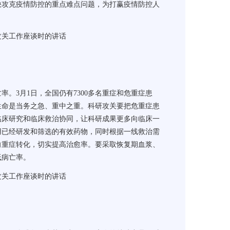
快攻克疫情防控的重点难点问题，为打赢疫情防控人
攻关工作座谈时的讲话
亡率。
3
月
1
日，全国仍有
7300
多名重症和危重症患
生命是当务之急、重中之重。科研攻关要把危重症患
临床研究和临床救治协同，让科研成果更多向临床一
用已经研发和筛选的有效药物，同时根据一线救治需
向重症转化，切实提高治愈率。要采取恢复期血浆、
低病亡率。
攻关工作座谈时的讲话