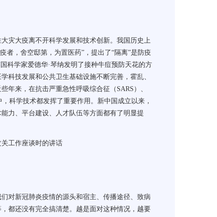
胜大灾大疫离不开科学发展和技术创新。我国历史上
疾疫者，舍空邸第，为置医药
”
，提出了
“
隔离
”
是防疫
英国科学家爱德华
·
琴纳发明了接种牛痘预防天花的方
医学科技发展和公共卫生基础设施不断完善，霍乱、
近些年来，在抗击严重急性呼吸综合征（
SARS
）、
中，科学技术都发挥了重要作用。新中国成立以来，
术能力、平台建设、人才队伍等方面都有了明显提
攻关工作座谈时的讲话
我们对新冠肺炎疫情的源头和宿主、传播途径、致病
等，都还没有完全搞清楚。越是面对这种情况，越要