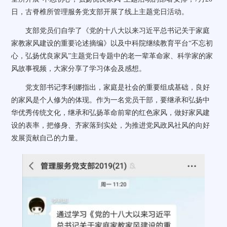
日，古脊椎所管理服务党支部开展了线上主题党日活动。
支部党员们自学了《党的十八大以来习近平总书记关于家庭
家教家风建设的重要论述摘编》以及中科院继续教育平台“不忘初
心，弘扬优良家风”主题党日专题中的老一辈革命家、科学家的家
风故事视频，大家分享了学习体会及感想。
党支部书记李利娜指出，家庭是社会的重要组成基础，良好
的家风是个人修为的体现。作为一名党员干部，要继承和弘扬中
华优秀传统文化，继承和弘扬革命前辈的红色家风，做好家风建
设的表率，把修身、齐家落到实处，为推进党风政风社风的向好
发展贡献自己的力量。