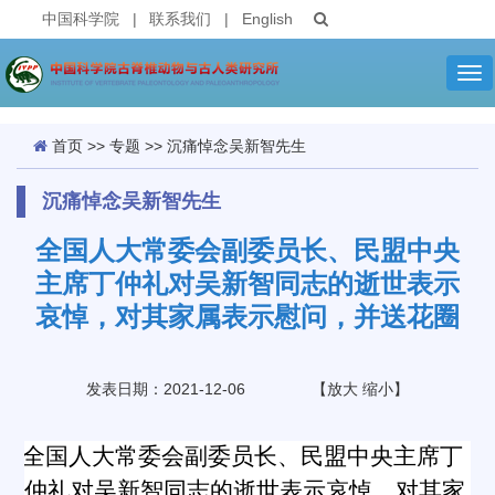
中国科学院
|
联系我们
|
English
Tog
nav
首页
>>
专题
>>
沉痛悼念吴新智先生
沉痛悼念吴新智先生
全国人大常委会副委员长、民盟中央
主席丁仲礼对吴新智同志的逝世表示
哀悼，对其家属表示慰问，并送花圈
发表日期：2021-12-06
【
放大
缩小
】
全国人大常委会副委员长、民盟中央主席丁
·
仲礼
对
吴新智
同志
的逝世表示哀悼，对其家