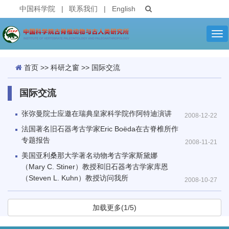
中国科学院
|
联系我们
|
English
Tog
nav
首页
>>
科研之窗
>>
国际交流
国际交流
张弥曼院士应邀在瑞典皇家科学院作阿特迪演讲
2008-12-22
法国著名旧石器考古学家Eric Boëda在古脊椎所作
专题报告
2008-11-21
美国亚利桑那大学著名动物考古学家斯黛娜
（Mary C. Stiner）教授和旧石器考古学家库恩
（Steven L. Kuhn）教授访问我所
2008-10-27
加载更多(1/5)