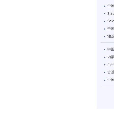
中
1.
Sc
中
性
中
内
当
古
中国