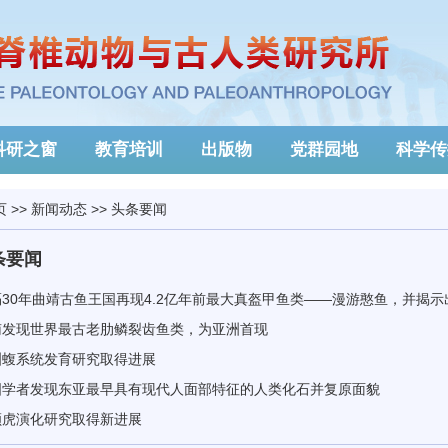
科研之窗
教育培训
出版物
党群园地
科学传
页
>>
新闻动态
>>
头条要闻
条要闻
隔30年曲靖古鱼王国再现4.2亿年前最大真盔甲鱼类——漫游憨鱼，并揭
南发现世界最古老肋鳞裂齿鱼类，为亚洲首现
洲蝮系统发育研究取得进展
国学者发现东亚最早具有现代人面部特征的人类化石并复原面貌
颏虎演化研究取得新进展