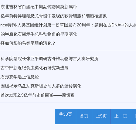
国东北吉林省白垩纪中期副钝吻鳄类新属种
25亿年前特异埋藏恐龙骨骼中发现的软骨细胞和细胞核迹象
ience特刊-人类基因组计划第一份草图发布20周年：篆刻在古DNA中的人
国的半麝化石揭示牛总科动物角的早期演化
选择如何影响鸟类尾羽的演化？
国科学院副院长张亚平调研古脊椎动物与古人类研究所
蒙古中部新近纪食虫类化石研究新进展
化石形态学遇上信息论
基因组揭示乌兹别克斯坦史前人群的遗传演化
首次发现2.9亿年前史前巨鲨——瓣齿鲨
共33页
首页
上5页
上一页