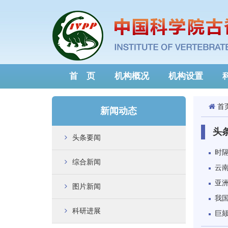
首 页
机构概况
机构设置
首
新闻动态
头
头条要闻
时
综合新闻
云
亚
图片新闻
我
科研进展
巨