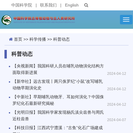
中国科学院
|
联系我们
|
English
Tog
nav
首页
>>
科学传播
>>
科普动态
科普动态
【央视新闻】我国科研人员在哺乳动物演化结构方
面取得新进展
2024-04-12
【新华社】远古发现丨两只侏罗纪“小鼠”改写哺乳
动物早期演化史
2024-04-12
【中新社】早期哺乳动物牙、耳如何演化？中国侏
罗纪化石最新研究揭秘
2024-04-12
【光明日报】我国科学家发现杨氏滇尖齿兽与周氏
近柱齿兽
2024-04-07
【科技日报】江西武宁澧溪：“古鱼”化石广场建成