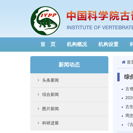
首 页
机构概况
机构设置
首
新闻动态
综
头条要闻
古脊
综合新闻
20
古
图片新闻
周忠
科研进展
《古