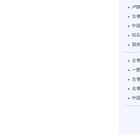
卢
古脊
中国
叩石
我所
古脊
一图
古脊
古脊
中国